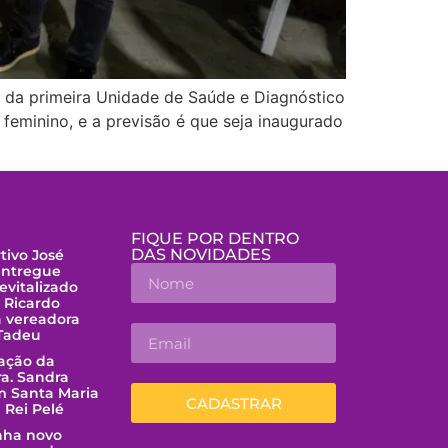
 da primeira Unidade de Saúde e Diagnóstico
feminino, e a previsão é que seja inaugurado
FIQUE POR DENTRO
DAS NOVIDADES
tivo José
entregue
evitalizado
o Ricardo
a vereadora
 Tadeu
uação da
a. Sandra
m Santa Maria
CADASTRAR
 Rei Pelé
nha novo