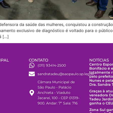
defensora da saúde das mulheres, conquistou a construção
amento exclusivo de diagnóstico é voltado para o público 
á […]
IPAL
CONTATO
NOTÍCIAS
Centro Espor
(011) 93414-2500
Bonifácio é 
totalmente r
sandratadeu@saopaulo.sp.leg.br
pelo prefeit
Nunes e pel
Câmara Municipal de
Dra. Sandra
São Paulo - Palácio
Graças à at
Anchieta - Viaduto
vereadora Dr
Jacareí, 100 - CEP 01319-
Tadeu Jardi
900. Andar: 7º Sala: 716
ganha o CEU
Zona Sul ga