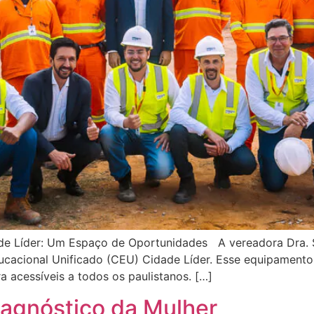
de Líder: Um Espaço de Oportunidades A vereadora Dra. 
ucacional Unificado (CEU) Cidade Líder. Esse equipamento,
acessíveis a todos os paulistanos. […]
agnóstico da Mulher