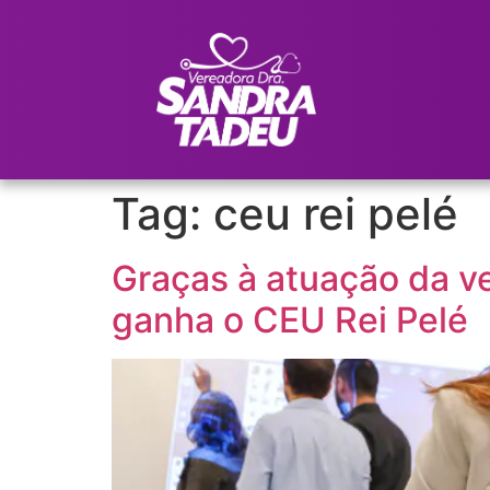
Tag:
ceu rei pelé
Graças à atuação da v
ganha o CEU Rei Pelé