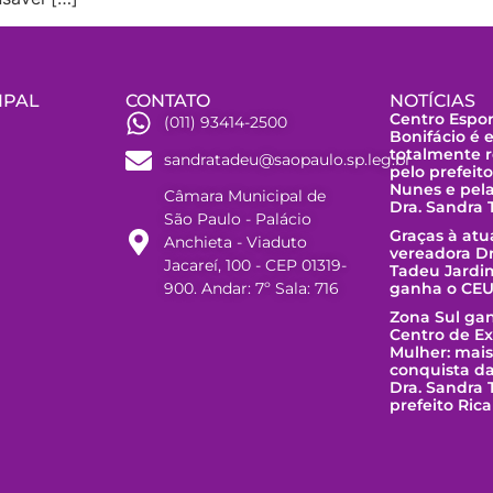
IPAL
CONTATO
NOTÍCIAS
Centro Espor
(011) 93414-2500
Bonifácio é 
totalmente r
sandratadeu@saopaulo.sp.leg.br
pelo prefeit
Nunes e pel
Câmara Municipal de
Dra. Sandra
São Paulo - Palácio
Graças à at
Anchieta - Viaduto
vereadora Dr
Jacareí, 100 - CEP 01319-
Tadeu Jardi
900. Andar: 7º Sala: 716
ganha o CEU
Zona Sul ga
Centro de E
Mulher: mai
conquista d
Dra. Sandra 
prefeito Ric