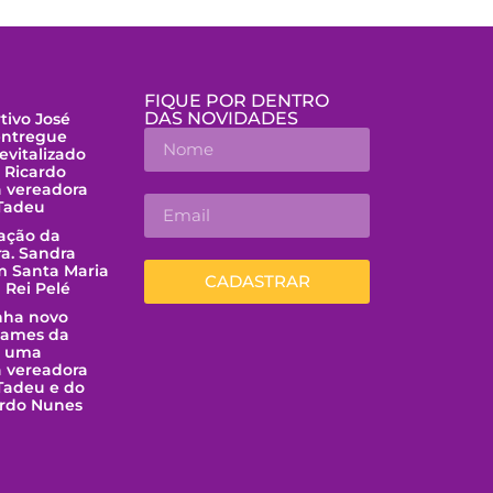
FIQUE POR DENTRO
DAS NOVIDADES
tivo José
entregue
evitalizado
o Ricardo
a vereadora
 Tadeu
uação da
a. Sandra
m Santa Maria
CADASTRAR
 Rei Pelé
nha novo
xames da
s uma
a vereadora
Tadeu e do
ardo Nunes